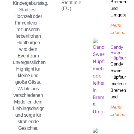
Bremen
Richtlinie
Kindergeburtstag,
und
(EU)
Stadtfest,
Umgebung
Hochzeit oder
Firmenfeier –
Merhr
mit unseren
Erfahren
farbenfrohen
Hüpfburgen
Candy
wird dein
Sweet
Event zum
Hüpfburg
unvergesslichen
Candy
Highlight für
Sweet
kleine und
Hüpfburg
große Gäste.
mieten in
Wähle aus
Bremen
verschiedenen
und
Modellen dein
Merhr
Lieblingsdesign
Erfahren
und sorge für
strahlende
Gesichter,