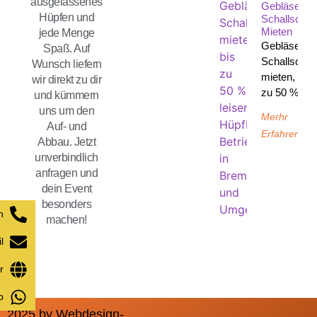
ausgelassenes
Gebläse
Hüpfen und
Schallschut
Mieten
jede Menge
Gebläse
Spaß. Auf
Schallschut
Wunsch liefern
mieten, bis
wir direkt zu dir
zu 50 %
und kümmern
uns um den
Merhr
Auf- und
Erfahren
Abbau. Jetzt
unverbindlich
anfragen und
dein Event
besonders
n
machen!
l
r
p
2025 by Webdesign-