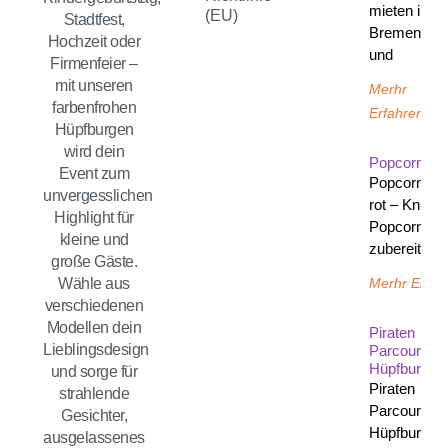
mieten in
(EU)
Stadtfest,
Bremen
Hochzeit oder
und
Firmenfeier –
mit unseren
Merhr
farbenfrohen
Erfahren
Hüpfburgen
wird dein
Popcornma
Event zum
Popcornma
unvergesslichen
rot – Knusp
Highlight für
Popcorn, fr
kleine und
zubereitet
große Gäste.
Merhr Erfah
Wähle aus
verschiedenen
Modellen dein
Piraten
Lieblingsdesign
Parcours
Hüpfburg
und sorge für
Piraten
strahlende
Parcours
Gesichter,
Hüpfburg
ausgelassenes