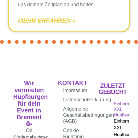
uns deinem Zeitplan an und halten
MEHR ERFAHREN »
KONTAKT
Wir
ZULETZT
vermieten
Impressum
GEBUCHT
Hüpfburgen
Datenschutzerklärung
für dein
Einhorn
Allgemeine
XXL
Event in
Hüpfburg
Geschäftsbedingungen
Bremen!
Einhorn
(AGB)
🥳
XXL
Ob
Cookie-
Hüpfburg
Richtlinie
Kindergeburtstag,