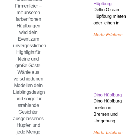
Hüpfburg
Firmenfeier –
Delfin Ozean
mit unseren
Hüpfburg mieten
farbenfrohen
oder leihen in
Hüpfburgen
wird dein
Merhr Erfahren
Event zum
unvergesslichen
Highlight für
kleine und
große Gäste.
Wähle aus
verschiedenen
Modellen dein
Lieblingsdesign
Dino Hüpfburg
und sorge für
Dino Hüpfburg
strahlende
mieten in
Gesichter,
Bremen und
ausgelassenes
Umgebung
Hüpfen und
jede Menge
Merhr Erfahren