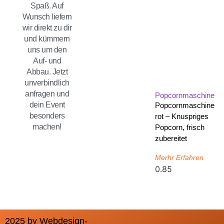
Spaß. Auf
Wunsch liefern
wir direkt zu dir
und kümmern
uns um den
Auf- und
Abbau. Jetzt
unverbindlich
anfragen und
Popcornmaschine
dein Event
Popcornmaschine
besonders
rot – Knuspriges
machen!
Popcorn, frisch
zubereitet
Merhr Erfahren
2025 by Webdesign-