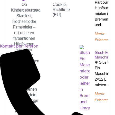
Parcours
Ob
Cookie-
Hüpfburg
Richtlinie
Kindergeburtstag,
mieten in
(EU)
Stadtfest,
Bremen
Hochzeit oder
und
Firmenfeier –
mit unseren
Merhr
farbenfrohen
Erfahren
Hüpfburgen
Kontakt per Telefon
wird dein
Slush Eis
Event zum
Maschine
unvergesslichen
❄ Slush-
Highlight für
Eis
kleine und
Maschine
große Gäste.
2×12 L
Wähle aus
mieten –
verschiedenen
Merhr
Modellen dein
Erfahren
Lieblingsdesign
und sorge für
strahlende