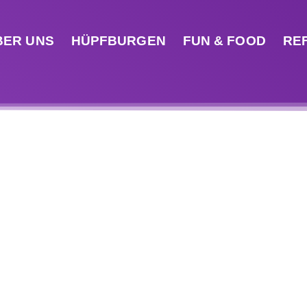
BER UNS
HÜPFBURGEN
FUN & FOOD
RE