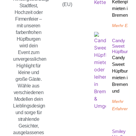
Kettenpfost
(EU)
Stadtfest,
mieten in
Hochzeit oder
Bremen un
Firmenfeier –
Merhr Erfah
mit unseren
farbenfrohen
Hüpfburgen
Candy
wird dein
Sweet
Hüpfburg
Event zum
Candy
unvergesslichen
Sweet
Highlight für
Hüpfburg
kleine und
mieten in
große Gäste.
Bremen
Wähle aus
und
verschiedenen
Modellen dein
Merhr
Lieblingsdesign
Erfahren
und sorge für
strahlende
Gesichter,
Smiley
ausgelassenes