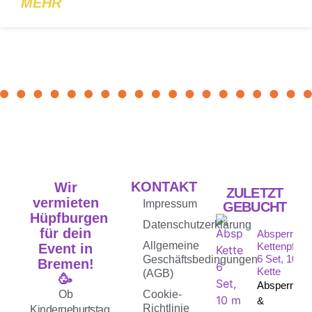
MEHR
KONTAKT
Wir
ZULETZT
vermieten
Impressum
GEBUCHT
Hüpfburgen
Datenschutzerklärung
für dein
Absperrpfos
Allgemeine
Kettenpfost
Event in
6 Set, 10 M
Geschäftsbedingungen
Bremen!
Kette
(AGB)
🥳
Absperrpfos
Ob
Cookie-
&
Richtlinie
Kindergeburtstag,