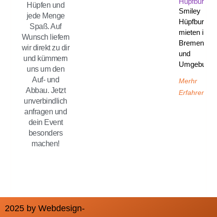
Hüpfburg
Hüpfen und
Smiley
jede Menge
Hüpfburg
Spaß. Auf
mieten in
Wunsch liefern
Bremen
wir direkt zu dir
und
und kümmern
Umgebung
uns um den
Auf- und
Merhr
Abbau. Jetzt
Erfahren
unverbindlich
anfragen und
dein Event
besonders
machen!
2025 by Webdesign-