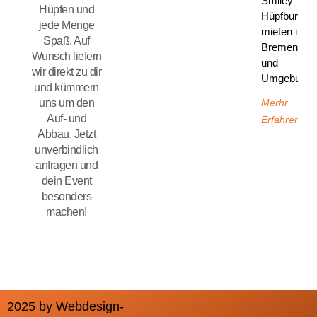
Smiley
Hüpfen und
Hüpfburg
jede Menge
mieten in
Spaß. Auf
Bremen
Wunsch liefern
und
wir direkt zu dir
Umgebung
und kümmern
Merhr
uns um den
Auf- und
Erfahren
Abbau. Jetzt
unverbindlich
anfragen und
dein Event
besonders
machen!
2025 by Webdesign-