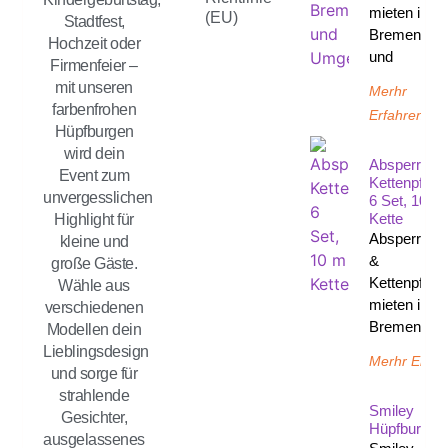
mieten in
(EU)
Stadtfest,
Bremen
Hochzeit oder
und
Firmenfeier –
mit unseren
Merhr
farbenfrohen
Erfahren
Hüpfburgen
wird dein
Absperrpfos
Event zum
Kettenpfost
unvergesslichen
6 Set, 10 M
Kette
Highlight für
Absperrpfos
kleine und
&
große Gäste.
Kettenpfost
Wähle aus
mieten in
verschiedenen
Bremen un
Modellen dein
Lieblingsdesign
Merhr Erfah
und sorge für
strahlende
Smiley
Gesichter,
Hüpfburg
ausgelassenes