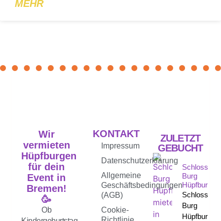
MEHR
KONTAKT
Wir
ZULETZT
vermieten
Impressum
GEBUCHT
Hüpfburgen
Datenschutzerklärung
für dein
Schloss
Allgemeine
Burg
Event in
Hüpfburg
Geschäftsbedingungen
Bremen!
Schloss
(AGB)
🥳
Burg
Ob
Cookie-
Hüpfburg
Richtlinie
Kindergeburtstag,