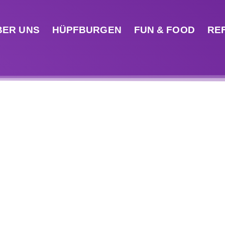
BER UNS
HÜPFBURGEN
FUN & FOOD
RE