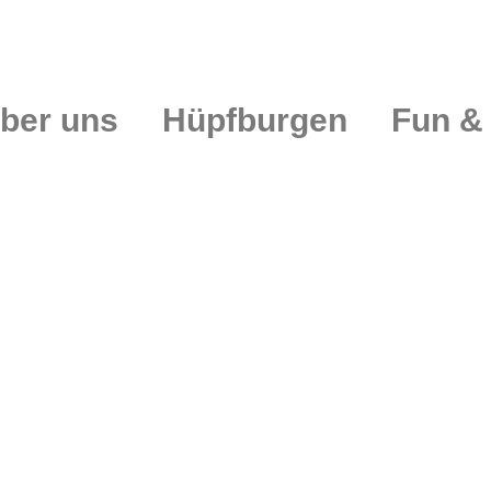
ber uns
Hüpfburgen
Fun &