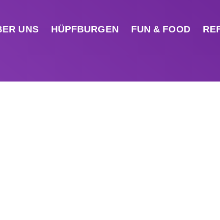
BER UNS
HÜPFBURGEN
FUN & FOOD
RE