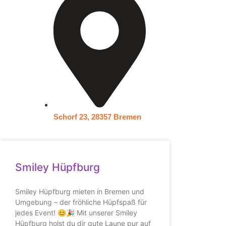
Schorf 23, 28357 Bremen
Smiley Hüpfburg
Smiley Hüpfburg mieten in Bremen und
Umgebung – der fröhliche Hüpfspaß für
jedes Event! 😊🎉 Mit unserer Smiley
Hüpfburg holst du dir gute Laune pur auf