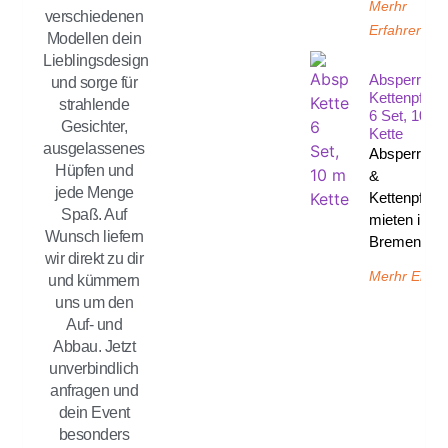
Merhr
verschiedenen
Erfahren
Modellen dein
Lieblingsdesign
Absperrpfos
und sorge für
Kettenpfost
strahlende
6 Set, 10 M
Gesichter,
Kette
ausgelassenes
Absperrpfos
Hüpfen und
&
jede Menge
Kettenpfost
Spaß. Auf
mieten in
Wunsch liefern
Bremen un
wir direkt zu dir
Merhr Erfah
und kümmern
uns um den
Auf- und
Abbau. Jetzt
unverbindlich
anfragen und
dein Event
besonders