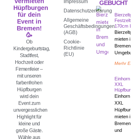
vermieten
Impressum
GEBUCHT
Hüpfburgen
Datenschutzerklärung
für dein
Bierzeltgarn
Allgemeine
Festzeltgarn
Event in
170cm Län
Geschäftsbedingungen
Bremen!
Bierzeltgarn
(AGB)
🥳
mieten in
Ob
Cookie-
Bremen un
Richtlinie
Kindergeburtstag,
Umgebung 
(EU)
Stadtfest,
Hochzeit oder
Merhr Erfah
Firmenfeier –
mit unseren
Einhorn
farbenfrohen
XXL
Hüpfburgen
Hüpfburg
Einhorn
wird dein
XXL
Event zum
Hüpfburg
unvergesslichen
mieten in
Highlight für
Bremen
kleine und
und
große Gäste.
Wähle aus