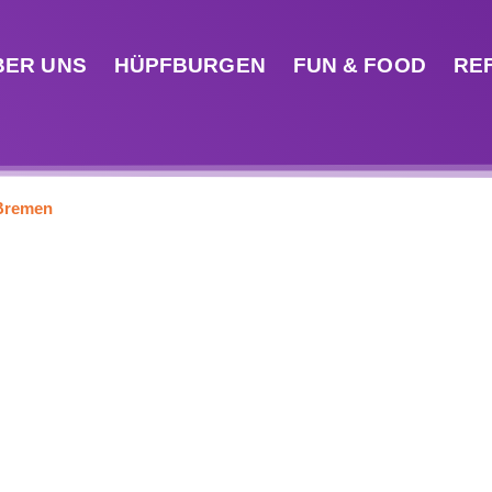
BER UNS
HÜPFBURGEN
FUN & FOOD
RE
 Bremen