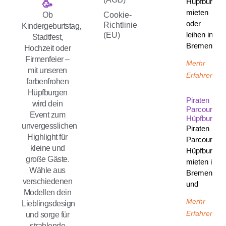
Hüpfburg
🥳
mieten
Ob
Cookie-
oder
Richtlinie
Kindergeburtstag,
leihen in
(EU)
Stadtfest,
Bremen
Hochzeit oder
Firmenfeier –
Merhr
mit unseren
Erfahren
farbenfrohen
Hüpfburgen
Piraten
wird dein
Parcours
Event zum
Hüpfburg
unvergesslichen
Piraten
Highlight für
Parcours
kleine und
Hüpfburg
große Gäste.
mieten in
Wähle aus
Bremen
verschiedenen
und
Modellen dein
Merhr
Lieblingsdesign
Erfahren
und sorge für
strahlende