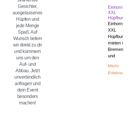
Gesichter,
Einhorn
XXL
ausgelassenes
Hüpfburg
Hüpfen und
Einhorn
jede Menge
XXL
Spaß. Auf
Hüpfburg
Wunsch liefern
mieten in
wir direkt zu dir
Bremen
und kümmern
und
uns um den
Auf- und
Merhr
Abbau. Jetzt
Erfahren
unverbindlich
anfragen und
dein Event
besonders
machen!