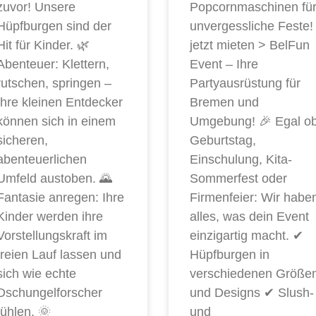
zuvor! Unsere
Popcornmaschinen fü
Hüpfburgen sind der
unvergessliche Feste!
Hit für Kinder. 🌿
jetzt mieten > BelFun
Abenteuer: Klettern,
Event – Ihre
rutschen, springen –
Partyausrüstung für
Ihre kleinen Entdecker
Bremen und
können sich in einem
Umgebung! 🎉 Egal o
sicheren,
Geburtstag,
abenteuerlichen
Einschulung, Kita-
Umfeld austoben. 🌄
Sommerfest oder
Fantasie anregen: Ihre
Firmenfeier: Wir habe
Kinder werden ihre
alles, was dein Event
Vorstellungskraft im
einzigartig macht. ✔
freien Lauf lassen und
Hüpfburgen in
sich wie echte
verschiedenen Größe
Dschungelforscher
und Designs ✔ Slush-
fühlen. 🌞
und