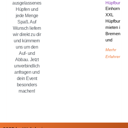
Hüpfburg
ausgelassenes
Einhorn
Hüpfen und
XXL
jede Menge
Hüpfburg
Spaß. Auf
mieten in
Wunsch liefern
Bremen
wir direkt zu dir
und
und kümmern
uns um den
Merhr
Auf- und
Erfahren
Abbau. Jetzt
unverbindlich
anfragen und
dein Event
besonders
machen!