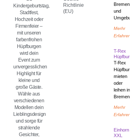
Bremen
Richtlinie
Kindergeburtstag,
und
(EU)
Stadtfest,
Umgebung
Hochzeit oder
Firmenfeier –
Merhr
mit unseren
Erfahren
farbenfrohen
Hüpfburgen
T-Rex
wird dein
Hüpfburg
Event zum
T-Rex
unvergesslichen
Hüpfburg
Highlight für
mieten
kleine und
oder
große Gäste.
leihen in
Wähle aus
Bremen
verschiedenen
Merhr
Modellen dein
Lieblingsdesign
Erfahren
und sorge für
strahlende
Einhorn
Gesichter,
XXL