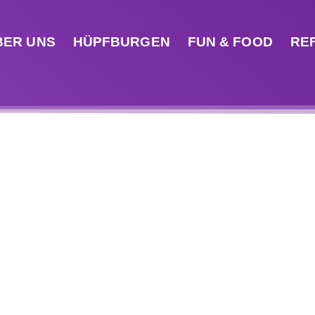
BER UNS
HÜPFBURGEN
FUN & FOOD
RE