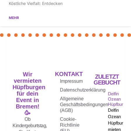
Köstliche Vielfalt: Entdecken
MEHR
KONTAKT
Wir
ZULETZT
vermieten
Impressum
GEBUCHT
Hüpfburgen
Datenschutzerklärung
für dein
Delfin
Allgemeine
Ozean
Event in
Hüpfburg
Geschäftsbedingungen
Bremen!
Delfin
(AGB)
🥳
Ozean
Ob
Cookie-
Hüpfburg
Richtlinie
Kindergeburtstag,
mieten
(EU)