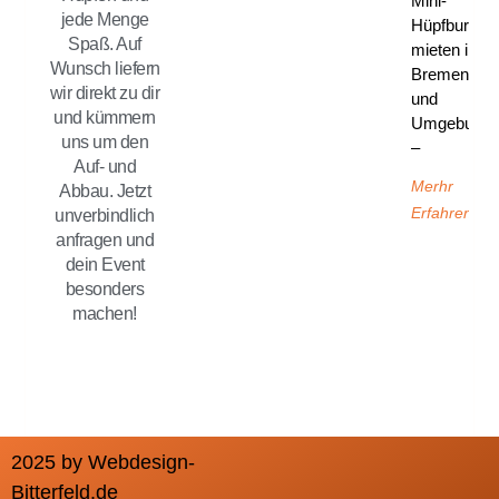
Mini-
jede Menge
Hüpfburg
Spaß. Auf
mieten in
Wunsch liefern
Bremen
wir direkt zu dir
und
und kümmern
Umgebung
uns um den
–
Auf- und
Merhr
Abbau. Jetzt
Erfahren
unverbindlich
anfragen und
dein Event
besonders
machen!
2025 by Webdesign-
Bitterfeld.de