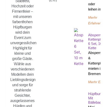
Stadtfest,
oder
Hochzeit oder
leihen in
Firmenfeier –
mit unseren
Merhr
farbenfrohen
Erfahren
Hüpfburgen
wird dein
Absperrpfos
Event zum
Kettenpfost
unvergesslichen
6 Set, 10 M
Kette
Highlight für
Absperrpfos
kleine und
&
große Gäste.
Kettenpfost
Wähle aus
mieten in
verschiedenen
Bremen un
Modellen dein
Lieblingsdesign
Merhr Erfah
und sorge für
strahlende
Hüpfburg
Gesichter,
Mit
ausgelassenes
Bällebad
Hüpfen und