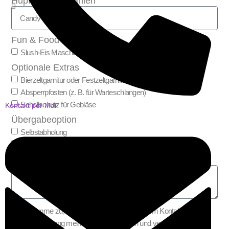
Hüpfburg auswählen
Fun & Food auswählen
Slush-Eis Maschine
Popcornmaschine
Optionale Extras
Bierzeltgarnitur oder Festzeltgarnitur
Absperrpfosten (z. B. für Warteschlangen)
Schallschutz für Gebläse
Kontakt per Mail
Übergabeoption
Selbstabholung
Lieferung inkl. Auf- und Abbau + spätere Abholung
Nachricht
Ich stimme zu, dass meine Angaben aus dem Kontaktformular
zur Beantwortung meiner Anfrage erhoben und verarbeitet werden.