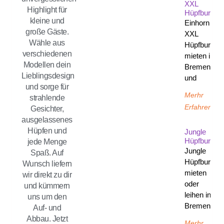
XXL
Highlight für
Hüpfburg
kleine und
Einhorn
große Gäste.
XXL
Wähle aus
Hüpfburg
verschiedenen
mieten in
Modellen dein
Bremen
Lieblingsdesign
und
und sorge für
Merhr
strahlende
Erfahren
Gesichter,
ausgelassenes
Hüpfen und
Jungle
Hüpfburg
jede Menge
Jungle
Spaß. Auf
Hüpfburg
Wunsch liefern
mieten
wir direkt zu dir
oder
und kümmern
leihen in
uns um den
Bremen
Auf- und
Abbau. Jetzt
Merhr