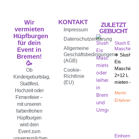
KONTAKT
Wir
ZULETZT
vermieten
Impressum
GEBUCHT
Hüpfburgen
Datenschutzerklärung
für dein
Slush Eis
Allgemeine
Maschine
Event in
Geschäftsbedingungen
❄ Slush-
Bremen!
(AGB)
Eis
🥳
Maschine
Ob
Cookie-
2×12 L
Richtlinie
Kindergeburtstag,
mieten –
(EU)
Stadtfest,
Hochzeit oder
Merhr
Firmenfeier –
Erfahren
mit unseren
farbenfrohen
Hüpfburgen
wird dein
Event zum
Einhorn
unvergesslichen