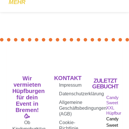
MEHR
KONTAKT
Wir
ZULETZT
vermieten
Impressum
GEBUCHT
Hüpfburgen
Datenschutzerklärung
für dein
Candy
Allgemeine
Sweet
Event in
XXL
Geschäftsbedingungen
Bremen!
Hüpfburg
(AGB)
🥳
Candy
Ob
Cookie-
Sweet
Richtlinie
Kindergeburtstag,