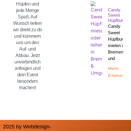
Hüpfen und
Candy
jede Menge
Sweet
Spaß. Auf
Hüpfburg
Wunsch liefern
Candy
wir direkt zu dir
Sweet
und kümmern
Hüpfburg
uns um den
mieten in
Auf- und
Bremen
Abbau. Jetzt
und
unverbindlich
anfragen und
Merhr
dein Event
Erfahren
besonders
machen!
2025 by Webdesign-