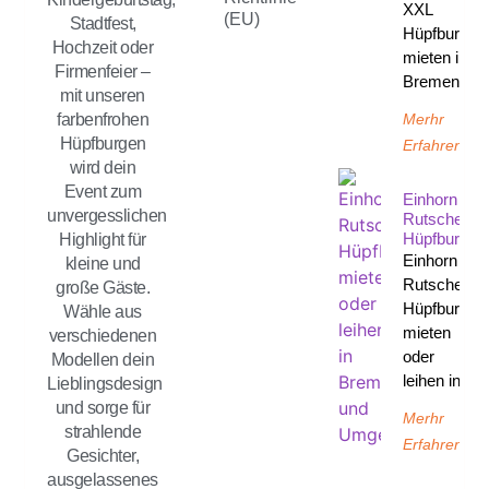
XXL
(EU)
Stadtfest,
Hüpfburg
Hochzeit oder
mieten in
Firmenfeier –
Bremen
mit unseren
Merhr
farbenfrohen
Hüpfburgen
Erfahren
wird dein
Event zum
Einhorn
unvergesslichen
Rutsche
Hüpfburg
Highlight für
Einhorn
kleine und
Rutsche
große Gäste.
Hüpfburg
Wähle aus
mieten
verschiedenen
oder
Modellen dein
leihen in
Lieblingsdesign
und sorge für
Merhr
strahlende
Erfahren
Gesichter,
ausgelassenes