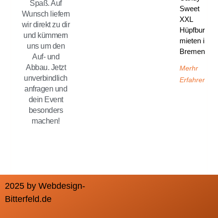
Spaß. Auf
Sweet
Wunsch liefern
XXL
wir direkt zu dir
Hüpfburg
und kümmern
mieten in
uns um den
Bremen
Auf- und
Abbau. Jetzt
Merhr
unverbindlich
Erfahren
anfragen und
dein Event
besonders
machen!
2025 by Webdesign-
Bitterfeld.de