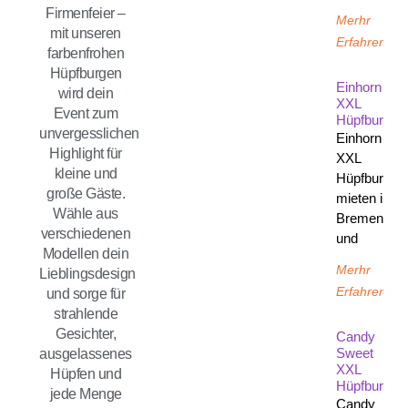
Firmenfeier –
Merhr
mit unseren
Erfahren
farbenfrohen
Hüpfburgen
Einhorn
wird dein
XXL
Event zum
Hüpfburg
unvergesslichen
Einhorn
Highlight für
XXL
kleine und
Hüpfburg
große Gäste.
mieten in
Wähle aus
Bremen
verschiedenen
und
Modellen dein
Merhr
Lieblingsdesign
Erfahren
und sorge für
strahlende
Gesichter,
Candy
Sweet
ausgelassenes
XXL
Hüpfen und
Hüpfburg
jede Menge
Candy