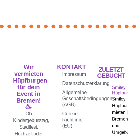
KONTAKT
Wir
ZULETZT
vermieten
Impressum
GEBUCHT
Hüpfburgen
Datenschutzerklärung
für dein
Smiley
Allgemeine
Hüpfburg
Event in
Geschäftsbedingungen
Smiley
Bremen!
(AGB)
Hüpfburg
🥳
mieten in
Ob
Cookie-
Bremen
Richtlinie
Kindergeburtstag,
und
(EU)
Stadtfest,
Umgebung
Hochzeit oder