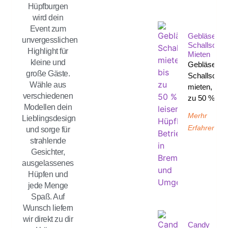
Hüpfburgen
wird dein
Event zum
Gebläse
unvergesslichen
Schallschut
Highlight für
Mieten
kleine und
Gebläse
große Gäste.
Schallschut
Wähle aus
mieten, bis
verschiedenen
zu 50 %
Modellen dein
Merhr
Lieblingsdesign
Erfahren
und sorge für
strahlende
Gesichter,
ausgelassenes
Hüpfen und
jede Menge
Spaß. Auf
Wunsch liefern
wir direkt zu dir
Candy