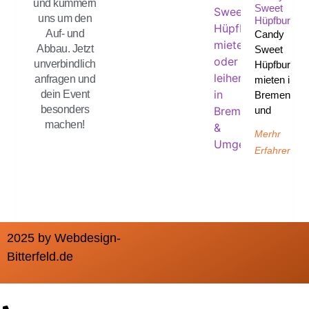
und kümmern
Sweet
uns um den
Hüpfburg
Auf- und
Candy
Abbau. Jetzt
Sweet
unverbindlich
Hüpfburg
anfragen und
mieten in
dein Event
Bremen
besonders
und
machen!
Merhr
Erfahren
2025 by Webdesign-
Bitterfeld.de