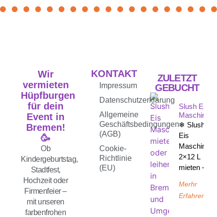
KONTAKT
Wir
ZULETZT
vermieten
Impressum
GEBUCHT
Hüpfburgen
Datenschutzerklärung
für dein
Slush Eis
Allgemeine
Maschine
Event in
Geschäftsbedingungen
❄ Slush-
Bremen!
(AGB)
Eis
🥳
Maschine
Ob
Cookie-
2×12 L
Richtlinie
Kindergeburtstag,
mieten –
(EU)
Stadtfest,
Hochzeit oder
Merhr
Firmenfeier –
Erfahren
mit unseren
farbenfrohen