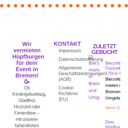
KONTAKT
Wir
ZULETZT
vermieten
Impressum
GEBUCHT
Hüpfburgen
Datenschutzerklärung
für dein
Bierzeltgarn
Allgemeine
Festzeltgarn
Event in
170cm Län
Geschäftsbedingungen
Bremen!
Bierzeltgarn
(AGB)
🥳
mieten in
Ob
Cookie-
Bremen un
Richtlinie
Kindergeburtstag,
Umgebung 
(EU)
Stadtfest,
Hochzeit oder
Merhr Erfah
Firmenfeier –
mit unseren
Dino
farbenfrohen
Hüpfburg