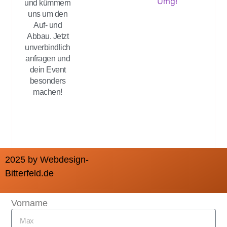
und kümmern
uns um den
Auf- und
Abbau. Jetzt
unverbindlich
anfragen und
dein Event
besonders
machen!
2025 by Webdesign-
Bitterfeld.de
Vorname