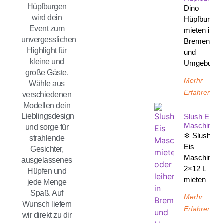
Hüpfburgen
Dino
wird dein
Hüpfburg
Event zum
mieten in
unvergesslichen
Bremen
Highlight für
und
kleine und
Umgebung
große Gäste.
Merhr
Wähle aus
Erfahren
verschiedenen
Modellen dein
Lieblingsdesign
Slush Eis
Maschine
und sorge für
❄ Slush-
strahlende
Eis
Gesichter,
Maschine
ausgelassenes
2×12 L
Hüpfen und
mieten –
jede Menge
Spaß. Auf
Merhr
Wunsch liefern
Erfahren
wir direkt zu dir