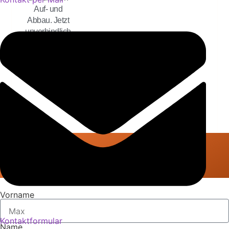
Auf- und
Abbau. Jetzt
unverbindlich
anfragen und
dein Event
besonders
machen!
2025 by Webdesign-
Bitterfeld.de
Vorname
Kontaktformular
Name