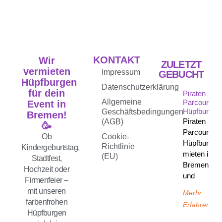
KONTAKT
Wir
ZULETZT
vermieten
Impressum
GEBUCHT
Hüpfburgen
Datenschutzerklärung
für dein
Piraten
Allgemeine
Parcours
Event in
Hüpfburg
Geschäftsbedingungen
Bremen!
Piraten
(AGB)
🥳
Parcours
Ob
Cookie-
Hüpfburg
Richtlinie
Kindergeburtstag,
mieten in
(EU)
Stadtfest,
Bremen
Hochzeit oder
und
Firmenfeier –
mit unseren
Merhr
farbenfrohen
Erfahren
Hüpfburgen