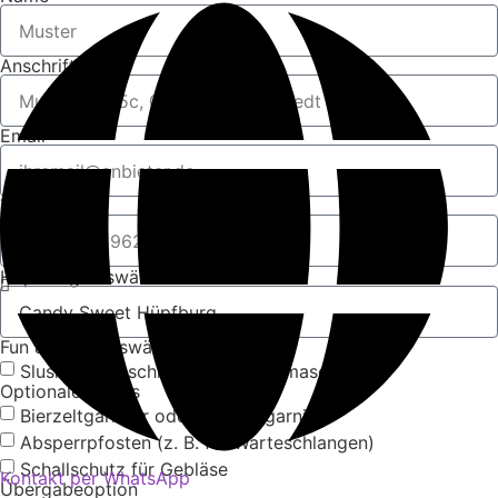
Anschrift
Email
Tel:
Hüpfburg auswählen
Fun & Food auswählen
Slush-Eis Maschine
Popcornmaschine
Optionale Extras
Bierzeltgarnitur oder Festzeltgarnitur
Absperrpfosten (z. B. für Warteschlangen)
Schallschutz für Gebläse
Kontakt per WhatsApp
Übergabeoption