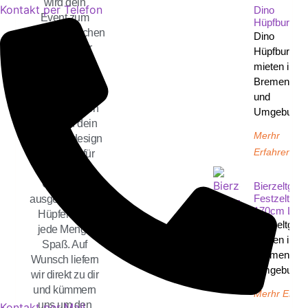
wird dein
Kontakt per Telefon
Dino
Event zum
Hüpfburg
unvergesslichen
Dino
Highlight für
Hüpfburg
kleine und
mieten in
große Gäste.
Bremen
Wähle aus
und
verschiedenen
Umgebung
Modellen dein
Merhr
Lieblingsdesign
Erfahren
und sorge für
strahlende
Gesichter,
Bierzeltgarn
Festzeltgarn
ausgelassenes
170cm Län
Hüpfen und
Bierzeltgarn
jede Menge
mieten in
Spaß. Auf
Bremen un
Wunsch liefern
Umgebung 
wir direkt zu dir
und kümmern
Merhr Erfah
uns um den
Kontakt per Mail