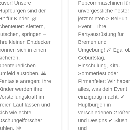
zuvor! Unsere
Popcornmaschinen fü
Hüpfburgen sind der
unvergessliche Feste!
Hit für Kinder. 🌿
jetzt mieten > BelFun
Abenteuer: Klettern,
Event – Ihre
rutschen, springen –
Partyausrüstung für
Ihre kleinen Entdecker
Bremen und
können sich in einem
Umgebung! 🎉 Egal o
sicheren,
Geburtstag,
abenteuerlichen
Einschulung, Kita-
Umfeld austoben. 🌄
Sommerfest oder
Fantasie anregen: Ihre
Firmenfeier: Wir habe
Kinder werden ihre
alles, was dein Event
Vorstellungskraft im
einzigartig macht. ✔
freien Lauf lassen und
Hüpfburgen in
sich wie echte
verschiedenen Größe
Dschungelforscher
und Designs ✔ Slush-
fühlen. 🌞
und