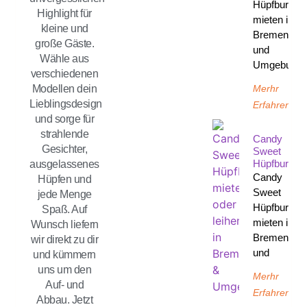
Hüpfburg
Highlight für
mieten in
kleine und
Bremen
große Gäste.
und
Wähle aus
Umgebung
verschiedenen
Merhr
Modellen dein
Lieblingsdesign
Erfahren
und sorge für
strahlende
Candy
Gesichter,
Sweet
Hüpfburg
ausgelassenes
Candy
Hüpfen und
Sweet
jede Menge
Hüpfburg
Spaß. Auf
mieten in
Wunsch liefern
Bremen
wir direkt zu dir
und
und kümmern
uns um den
Merhr
Auf- und
Erfahren
Abbau. Jetzt