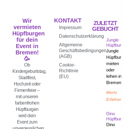
KONTAKT
Wir
ZULETZT
vermieten
Impressum
GEBUCHT
Hüpfburgen
Datenschutzerklärung
für dein
Jungle
Allgemeine
Hüpfburg
Event in
Geschäftsbedingungen
Jungle
Bremen!
(AGB)
Hüpfburg
🥳
mieten
Ob
Cookie-
oder
Richtlinie
Kindergeburtstag,
leihen in
(EU)
Stadtfest,
Bremen
Hochzeit oder
Firmenfeier –
Merhr
mit unseren
Erfahren
farbenfrohen
Hüpfburgen
Dino
wird dein
Hüpfburg
Event zum
Dino
unvergesslichen