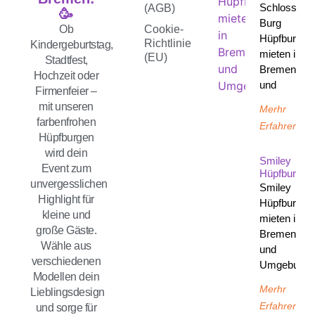
Schloss
(AGB)
🥳
Burg
Ob
Cookie-
Hüpfburg
Richtlinie
Kindergeburtstag,
mieten in
(EU)
Stadtfest,
Bremen
Hochzeit oder
und
Firmenfeier –
mit unseren
Merhr
farbenfrohen
Erfahren
Hüpfburgen
wird dein
Smiley
Event zum
Hüpfburg
unvergesslichen
Smiley
Highlight für
Hüpfburg
kleine und
mieten in
große Gäste.
Bremen
Wähle aus
und
verschiedenen
Umgebung
Modellen dein
Merhr
Lieblingsdesign
Erfahren
und sorge für