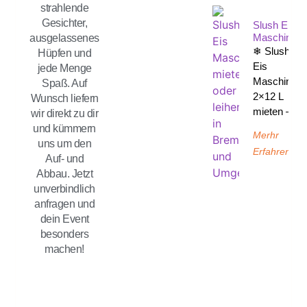
strahlende
Gesichter,
Slush Eis
Maschine
ausgelassenes
❄ Slush-
Hüpfen und
Eis
jede Menge
Maschine
Spaß. Auf
2×12 L
Wunsch liefern
mieten –
wir direkt zu dir
und kümmern
Merhr
uns um den
Erfahren
Auf- und
Abbau. Jetzt
unverbindlich
anfragen und
dein Event
besonders
machen!