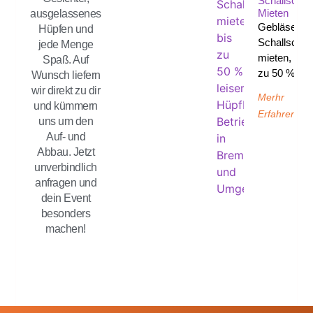
Schallschut
Mieten
ausgelassenes
Gebläse
Hüpfen und
Schallschut
jede Menge
mieten, bis
Spaß. Auf
zu 50 %
Wunsch liefern
wir direkt zu dir
Merhr
und kümmern
Erfahren
uns um den
Auf- und
Abbau. Jetzt
unverbindlich
anfragen und
dein Event
besonders
machen!