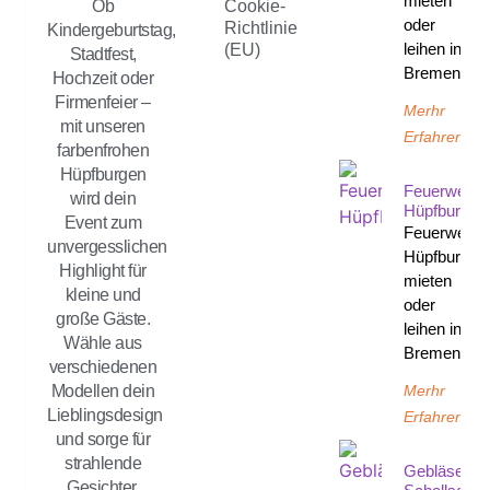
mieten
Ob
Cookie-
oder
Richtlinie
Kindergeburtstag,
leihen in
(EU)
Stadtfest,
Bremen
Hochzeit oder
Firmenfeier –
Merhr
mit unseren
Erfahren
farbenfrohen
Hüpfburgen
Feuerwehr
wird dein
Hüpfburg
Event zum
Feuerwehr
unvergesslichen
Hüpfburg
Highlight für
mieten
kleine und
oder
große Gäste.
leihen in
Wähle aus
Bremen
verschiedenen
Merhr
Modellen dein
Lieblingsdesign
Erfahren
und sorge für
strahlende
Gebläse
Gesichter,