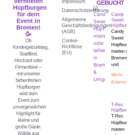
vermieten
Impressum
GEBUCHT
Hüpfburgen
Datenschutzerklärung
für dein
Candy
Allgemeine
Sweet
Event in
Hüpfburg
Geschäftsbedingungen
Bremen!
Candy
(AGB)
🥳
Sweet
Ob
Cookie-
Hüpfburg
Richtlinie
Kindergeburtstag,
mieten in
(EU)
Stadtfest,
Bremen
Hochzeit oder
und
Firmenfeier –
mit unseren
Merhr
farbenfrohen
Erfahren
Hüpfburgen
wird dein
Event zum
T-Rex
unvergesslichen
Hüpfburg
Highlight für
T-Rex
kleine und
Hüpfburg
große Gäste.
mieten
Wähle aus