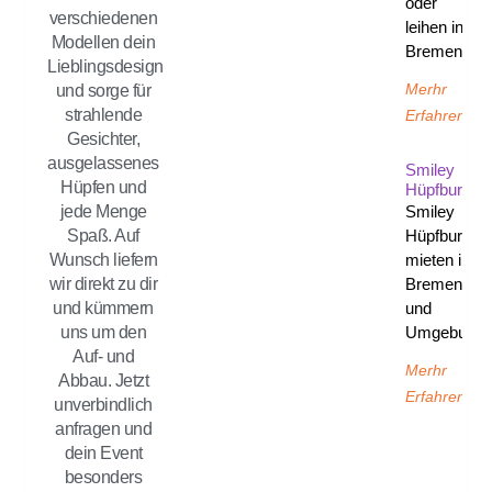
oder
verschiedenen
leihen in
Modellen dein
Bremen
Lieblingsdesign
Merhr
und sorge für
strahlende
Erfahren
Gesichter,
ausgelassenes
Smiley
Hüpfen und
Hüpfburg
Smiley
jede Menge
Hüpfburg
Spaß. Auf
mieten in
Wunsch liefern
Bremen
wir direkt zu dir
und
und kümmern
Umgebung
uns um den
Auf- und
Merhr
Abbau. Jetzt
Erfahren
unverbindlich
anfragen und
dein Event
besonders