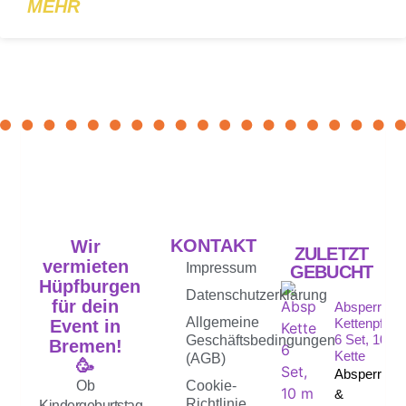
MEHR
KONTAKT
Wir
ZULETZT
vermieten
Impressum
GEBUCHT
Hüpfburgen
Datenschutzerklärung
für dein
Absperrpfos
Allgemeine
Kettenpfost
Event in
6 Set, 10 M
Geschäftsbedingungen
Bremen!
Kette
(AGB)
🥳
Absperrpfos
Ob
Cookie-
&
Richtlinie
Kindergeburtstag,