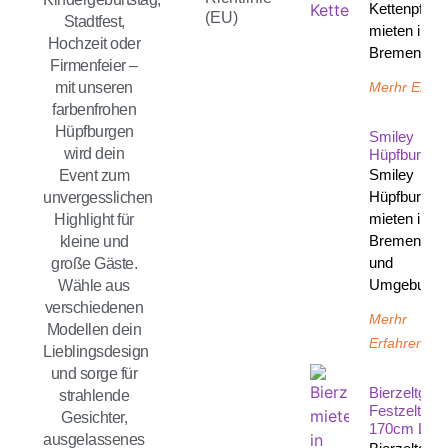
Kettenpfost
(EU)
Stadtfest,
mieten in
Hochzeit oder
Bremen un
Firmenfeier –
Merhr Erfah
mit unseren
farbenfrohen
Hüpfburgen
Smiley
wird dein
Hüpfburg
Smiley
Event zum
Hüpfburg
unvergesslichen
mieten in
Highlight für
Bremen
kleine und
und
große Gäste.
Umgebung
Wähle aus
verschiedenen
Merhr
Modellen dein
Erfahren
Lieblingsdesign
und sorge für
Bierzeltgarn
strahlende
Festzeltgarn
Gesichter,
170cm Län
ausgelassenes