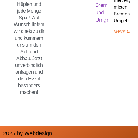
Bierzeltgarn
Hüpfen und
mieten in
jede Menge
Bremen un
Spaß. Auf
Umgebung 
Wunsch liefern
Merhr Erfah
wir direkt zu dir
und kümmern
uns um den
Auf- und
Abbau. Jetzt
unverbindlich
anfragen und
dein Event
besonders
machen!
2025 by Webdesign-