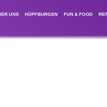
BER UNS
HÜPFBURGEN
FUN & FOOD
RE