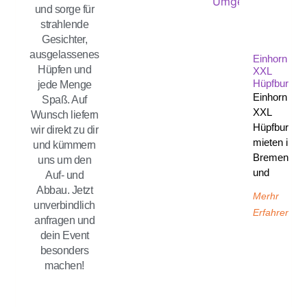
und sorge für
strahlende
Gesichter,
ausgelassenes
Einhorn
Hüpfen und
XXL
Hüpfburg
jede Menge
Einhorn
Spaß. Auf
XXL
Wunsch liefern
Hüpfburg
wir direkt zu dir
mieten in
und kümmern
Bremen
uns um den
und
Auf- und
Abbau. Jetzt
Merhr
unverbindlich
Erfahren
anfragen und
dein Event
besonders
machen!