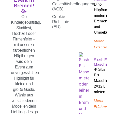
Event in
Geschäftsbedingungen
Dino
Bremen!
(AGB)
Hüpfburg
🥳
mieten in
Ob
Cookie-
Bremen
Richtlinie
Kindergeburtstag,
und
(EU)
Stadtfest,
Umgebung
Hochzeit oder
Firmenfeier –
Merhr
mit unseren
Erfahren
farbenfrohen
Hüpfburgen
Slush Eis
wird dein
Maschine
Event zum
❄ Slush-
unvergesslichen
Eis
Highlight für
Maschine
kleine und
2×12 L
große Gäste.
mieten –
Wähle aus
Merhr
verschiedenen
Modellen dein
Erfahren
Lieblingsdesign