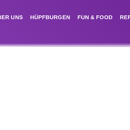
BER UNS
HÜPFBURGEN
FUN & FOOD
RE