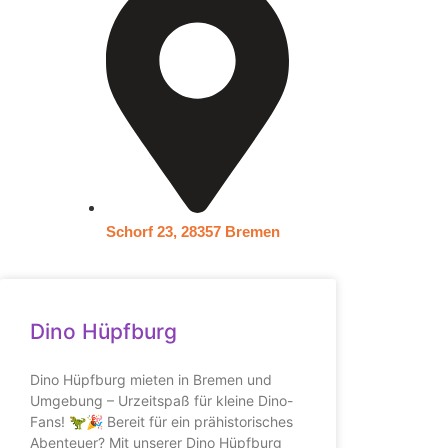
Schorf 23, 28357 Bremen
Dino Hüpfburg
Dino Hüpfburg mieten in Bremen und
Umgebung – Urzeitspaß für kleine Dino-
Fans! 🦖🎉 Bereit für ein prähistorisches
Abenteuer? Mit unserer Dino Hüpfburg