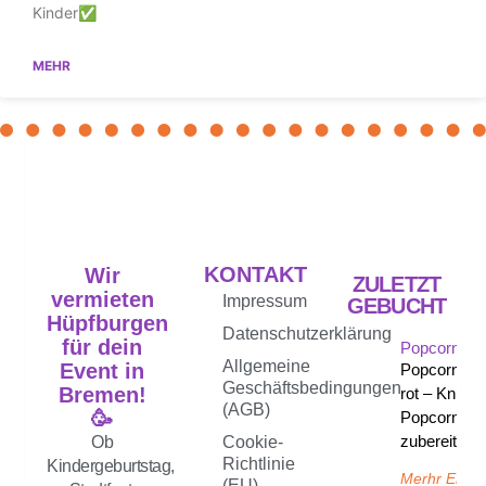
Kinder✅
MEHR
KONTAKT
Wir
ZULETZT
vermieten
Impressum
GEBUCHT
Hüpfburgen
Datenschutzerklärung
für dein
Popcornma
Allgemeine
Event in
Popcornma
Geschäftsbedingungen
Bremen!
rot – Knusp
(AGB)
🥳
Popcorn, fr
zubereitet
Ob
Cookie-
Richtlinie
Kindergeburtstag,
Merhr Erfah
(EU)