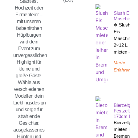
Stadtfest,
Hochzeit oder
Slush Eis
Firmenfeier –
Maschine
mit unseren
❄ Slush-
farbenfrohen
Eis
Hüpfburgen
Maschine
wird dein
2×12 L
Event zum
mieten –
unvergesslichen
Highlight für
Merhr
kleine und
Erfahren
große Gäste.
Wähle aus
verschiedenen
Modellen dein
Lieblingsdesign
Bierzeltgarn
und sorge für
Festzeltgarn
170cm Län
strahlende
Bierzeltgarn
Gesichter,
mieten in
ausgelassenes
Bremen un
Hüpfen und