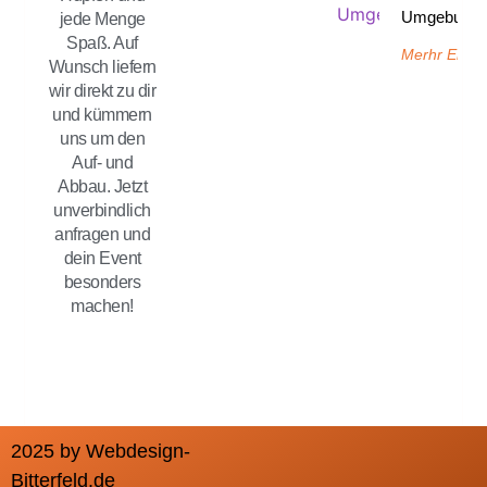
Umgebung 
jede Menge
Spaß. Auf
Merhr Erfah
Wunsch liefern
wir direkt zu dir
und kümmern
uns um den
Auf- und
Abbau. Jetzt
unverbindlich
anfragen und
dein Event
besonders
machen!
2025 by Webdesign-
Bitterfeld.de