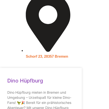
Schorf 23, 28357 Bremen
Dino Hüpfburg
Dino Hüpfburg mieten in Bremen und
Umgebung – Urzeitspaß für kleine Dino-
Fans! 🦖🎉 Bereit für ein prähistorisches
Abenteuer? Mit unserer Dino Hüpfburg