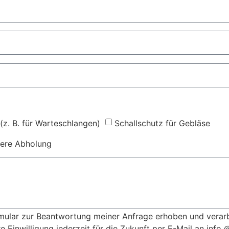
(z. B. für Warteschlangen)
Schallschutz für Gebläse
tere Abholung
ular zur Beantwortung meiner Anfrage erhoben und verar
e Einwilligung jederzeit für die Zukunft per E-Mail an info 