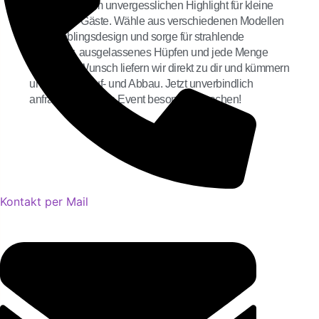
dein Event zum unvergesslichen Highlight für kleine
und große Gäste. Wähle aus verschiedenen Modellen
dein Lieblingsdesign und sorge für strahlende
Gesichter, ausgelassenes Hüpfen und jede Menge
Spaß. Auf Wunsch liefern wir direkt zu dir und kümmern
uns um den Auf- und Abbau. Jetzt unverbindlich
anfragen und dein Event besonders machen!
Kontakt per Mail