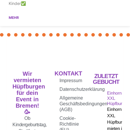
Kinder✅
MEHR
KONTAKT
Wir
ZULETZT
vermieten
Impressum
GEBUCHT
Hüpfburgen
Datenschutzerklärung
für dein
Einhorn
Allgemeine
XXL
Event in
Hüpfburg
Geschäftsbedingungen
Bremen!
Einhorn
(AGB)
🥳
XXL
Ob
Cookie-
Hüpfburg
Richtlinie
Kindergeburtstag,
mieten in
(EU)