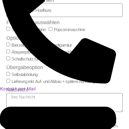
Hüpfburg auswählen
Fun & Food auswählen
Slush-Eis Maschine
Popcornmaschine
Optionale Extras
Bierzeltgarnitur oder Festzeltgarnitur
Absperrpfosten (z. B. für Warteschlangen)
Schallschutz für Gebläse
Übergabeoption
Selbstabholung
Lieferung inkl. Auf- und Abbau + spätere Abholung
Kontakt per Mail
Nachricht
Ich stimme zu, dass meine Angaben aus dem Kontaktformular
zur Beantwortung meiner Anfrage erhoben und verarbeitet werden.