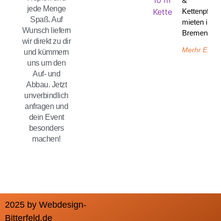
&
jede Menge
Kettenpfost
Spaß. Auf
mieten in
Wunsch liefern
Bremen un
wir direkt zu dir
Merhr Erfah
und kümmern
uns um den
Auf- und
Abbau. Jetzt
unverbindlich
anfragen und
dein Event
besonders
machen!
2025 by Webdesign-
Bitterfeld.de