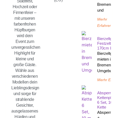
Stadtfest,
Bremen
Hochzeit oder
und
Firmenfeier –
mit unseren
Merhr
farbenfrohen
Erfahren
Hüpfburgen
wird dein
Bierzeltgarn
Event zum
Festzeltgarn
unvergesslichen
170cm Län
Highlight für
Bierzeltgarn
kleine und
mieten in
große Gäste.
Bremen un
Wähle aus
Umgebung 
verschiedenen
Merhr Erfah
Modellen dein
Lieblingsdesign
Absperrpfos
und sorge für
Kettenpfost
strahlende
6 Set, 10 M
Gesichter,
Kette
ausgelassenes
Absperrpfos
Hüpfen und