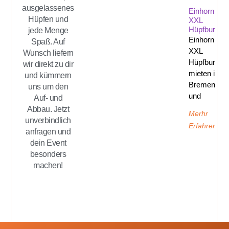
ausgelassenes
Einhorn
Hüpfen und
XXL
Hüpfburg
jede Menge
Einhorn
Spaß. Auf
XXL
Wunsch liefern
Hüpfburg
wir direkt zu dir
mieten in
und kümmern
Bremen
uns um den
und
Auf- und
Abbau. Jetzt
Merhr
unverbindlich
Erfahren
anfragen und
dein Event
besonders
machen!