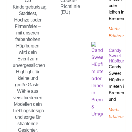
Ob
Cookie-
oder
Richtlinie
Kindergeburtstag,
leihen in
(EU)
Stadtfest,
Bremen
Hochzeit oder
Firmenfeier –
Merhr
mit unseren
Erfahren
farbenfrohen
Hüpfburgen
Candy
wird dein
Sweet
Event zum
Hüpfburg
unvergesslichen
Candy
Highlight für
Sweet
kleine und
Hüpfburg
große Gäste.
mieten in
Wähle aus
Bremen
verschiedenen
und
Modellen dein
Merhr
Lieblingsdesign
Erfahren
und sorge für
strahlende
Gesichter,