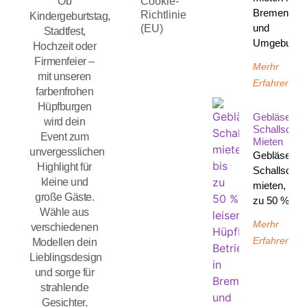
Ob
Cookie-
Bremen
Richtlinie
Kindergeburtstag,
und
(EU)
Stadtfest,
Umgebung
Hochzeit oder
Firmenfeier –
Merhr
mit unseren
Erfahren
farbenfrohen
Hüpfburgen
Gebläse
wird dein
Schallschut
Event zum
Mieten
unvergesslichen
Gebläse
Highlight für
Schallschut
kleine und
mieten, bis
große Gäste.
zu 50 %
Wähle aus
Merhr
verschiedenen
Erfahren
Modellen dein
Lieblingsdesign
und sorge für
strahlende
Gesichter,