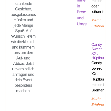
mieten
strahlende
oder
Gesichter,
leihen in
ausgelassenes
Hüpfen und
Merhr
jede Menge
Erfahren
Spaß. Auf
Wunsch liefern
wir direkt zu dir
Candy
und kümmern
Sweet
uns um den
XXL
Hüpfburg
Auf- und
Candy
Abbau. Jetzt
Sweet
unverbindlich
XXL
anfragen und
Hüpfburg
dein Event
mieten in
besonders
Bremen
machen!
Merhr
Erfahren