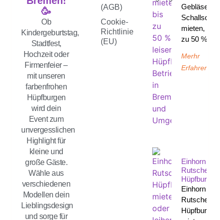
Bremen!
Gebläse
(AGB)
🥳
Schallschut
Ob
Cookie-
mieten, bis
Richtlinie
Kindergeburtstag,
zu 50 %
(EU)
Stadtfest,
Hochzeit oder
Merhr
Firmenfeier –
Erfahren
mit unseren
farbenfrohen
Hüpfburgen
wird dein
Event zum
unvergesslichen
Highlight für
kleine und
Einhorn
große Gäste.
Rutsche
Wähle aus
Hüpfburg
verschiedenen
Einhorn
Modellen dein
Rutsche
Lieblingsdesign
Hüpfburg
und sorge für