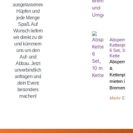
ausgelassenes
Hüpfen und
jede Menge
Spaß. Auf
Wunsch liefern
wir direkt zu dir
Absperrpfos
und kümmern
Kettenpfost
6 Set, 10 M
uns um den
Kette
Auf- und
Absperrpfos
Abbau. Jetzt
&
unverbindlich
Kettenpfost
anfragen und
mieten in
dein Event
Bremen un
besonders
machen!
Merhr Erfah