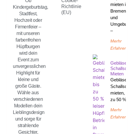
Ob
Cookie-
mieten in
Richtlinie
Kindergeburtstag,
Bremen
(EU)
Stadtfest,
und
Hochzeit oder
Umgebung
Firmenfeier –
–
mit unseren
farbenfrohen
Merhr
Hüpfburgen
Erfahren
wird dein
Event zum
Gebläse
unvergesslichen
Schallschut
Highlight für
Mieten
kleine und
Gebläse
große Gäste.
Schallschut
Wähle aus
mieten, bis
verschiedenen
zu 50 %
Modellen dein
Merhr
Lieblingsdesign
Erfahren
und sorge für
strahlende
Gesichter,